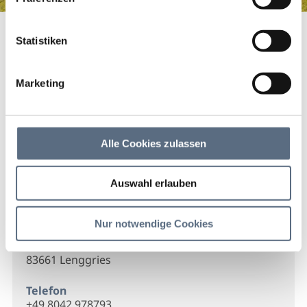
Spenglerei Peter Baumgärtel GmbH
Startseite
Spenglerei Peter Baumgärtel GmbH
Statistiken
Spenglerei Peter
Baumgärtel GmbH
Marketing
Spenglerei Peter Baumgärtel GmbH
Alle Cookies zulassen
Auswahl erlauben
Kontakt
Nur notwendige Cookies
Peter Baumgärtel GmbH
Scharfreiterstr. 32
83661 Lenggries
Telefon
+49 8042 978793