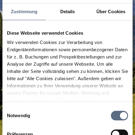
Zustimmung
Details
Über Cookies
Diese Webseite verwendet Cookies
Wir verwenden Cookies zur Verarbeitung von
Endgeräteinformationen sowie personenbezogener Daten
für z. B. Buchungen und Prospektbestellungen und zur
Analyse der Zugriffe auf unsere Webseite.
Um alle
Inhalte der Seite vollständig sehen zu können, klicken Sie
bitte auf "Alle Cookies zulassen".
Außerdem geben wir
Informationen zu Ihrer Verwendung unserer Website an
unsere Partner für soziale Medien, Werbung und
Analysen weiter. Unsere Partner führen diese
Informationen möglicherweise mit weiteren Daten
Einwilligungsauswahl
zusammen, die Sie ihnen bereitgestellt haben oder die
Notwendig
sie im Rahmen Ihrer Nutzung der Dienste gesammelt
haben.
Präferenzen