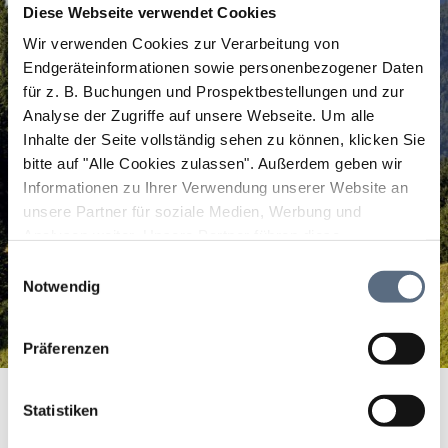
Diese Webseite verwendet Cookies
Wir verwenden Cookies zur Verarbeitung von
Endgeräteinformationen sowie personenbezogener Daten
für z. B. Buchungen und Prospektbestellungen und zur
Analyse der Zugriffe auf unsere Webseite.
Um alle
Inhalte der Seite vollständig sehen zu können, klicken Sie
bitte auf "Alle Cookies zulassen".
Außerdem geben wir
Informationen zu Ihrer Verwendung unserer Website an
unsere Partner für soziale Medien, Werbung und
Analysen weiter. Unsere Partner führen diese
Informationen möglicherweise mit weiteren Daten
Einwilligungsauswahl
zusammen, die Sie ihnen bereitgestellt haben oder die
Notwendig
sie im Rahmen Ihrer Nutzung der Dienste gesammelt
haben.
Präferenzen
Sonnbergalm
Startseite
Sonnbergalm
Statistiken
Sonnbergalm