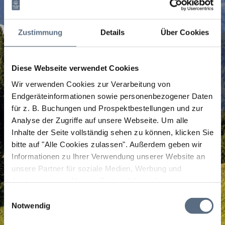
Zustimmung
Details
Über Cookies
Diese Webseite verwendet Cookies
Wir verwenden Cookies zur Verarbeitung von
Endgeräteinformationen sowie personenbezogener Daten
für z. B. Buchungen und Prospektbestellungen und zur
Analyse der Zugriffe auf unsere Webseite.
Um alle
Inhalte der Seite vollständig sehen zu können, klicken Sie
bitte auf "Alle Cookies zulassen".
Außerdem geben wir
Informationen zu Ihrer Verwendung unserer Website an
unsere Partner für soziale Medien, Werbung und
Analysen weiter. Unsere Partner führen diese
Informationen möglicherweise mit weiteren Daten
Einwilligungsauswahl
zusammen, die Sie ihnen bereitgestellt haben oder die
Notwendig
sie im Rahmen Ihrer Nutzung der Dienste gesammelt