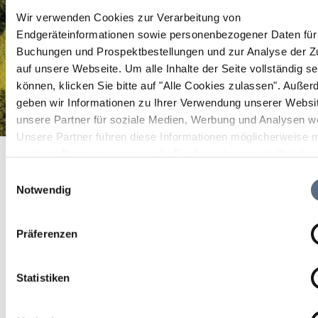
Wir verwenden Cookies zur Verarbeitung von
Endgeräteinformationen sowie personenbezogener Daten für 
Buchungen und Prospektbestellungen und zur Analyse der Zu
auf unsere Webseite.
Um alle Inhalte der Seite vollständig s
können, klicken Sie bitte auf "Alle Cookies zulassen".
Außer
geben wir Informationen zu Ihrer Verwendung unserer Websi
unsere Partner für soziale Medien, Werbung und Analysen we
Unsere Partner führen diese Informationen möglicherweise m
Shirin Völkl, Arzbach
Startseite
Shirin Völkl, Arzbach
weiteren Daten zusammen, die Sie ihnen bereitgestellt habe
die sie im Rahmen Ihrer Nutzung der Dienste gesammelt ha
Shirin Völkl, Arzbach
Einwilligungsauswahl
Notwendig
Shirin Völkl, Arzbach
Präferenzen
Statistiken