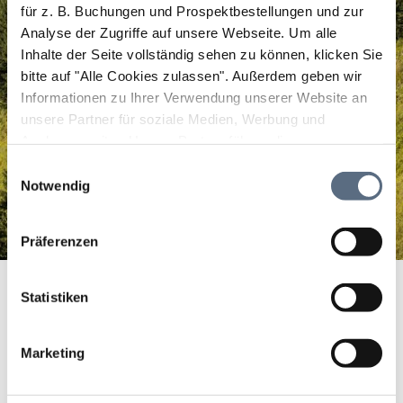
für z. B. Buchungen und Prospektbestellungen und zur
Analyse der Zugriffe auf unsere Webseite.
Um alle
Inhalte der Seite vollständig sehen zu können, klicken Sie
bitte auf "Alle Cookies zulassen".
Außerdem geben wir
Informationen zu Ihrer Verwendung unserer Website an
unsere Partner für soziale Medien, Werbung und
Analysen weiter. Unsere Partner führen diese
Informationen möglicherweise mit weiteren Daten
Einwilligungsauswahl
zusammen, die Sie ihnen bereitgestellt haben oder die
Notwendig
sie im Rahmen Ihrer Nutzung der Dienste gesammelt
haben.
Präferenzen
Schwimmbad Tölz
Startseite
Schwimmbad Tölz
Statistiken
Schwimmbad Tölz
Marketing
Baden und saunieren im SchwimmbadTölz.