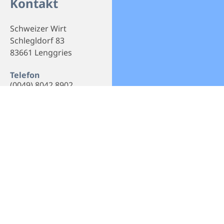
Kontakt
Schweizer Wirt
Schlegldorf 83
83661 Lenggries
Telefon
(0049) 8042 8902
E-Mail
info@schweizer-wirt.de
Webseite
Homepage