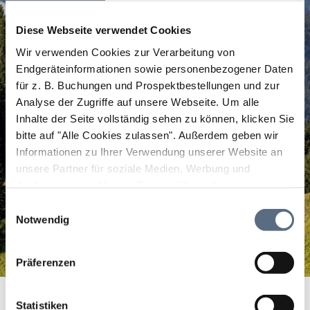
Diese Webseite verwendet Cookies
Wir verwenden Cookies zur Verarbeitung von
Endgeräteinformationen sowie personenbezogener Daten
für z. B. Buchungen und Prospektbestellungen und zur
Analyse der Zugriffe auf unsere Webseite.
Um alle
Inhalte der Seite vollständig sehen zu können, klicken Sie
bitte auf "Alle Cookies zulassen".
Außerdem geben wir
Informationen zu Ihrer Verwendung unserer Website an
unsere Partner für soziale Medien, Werbung und
Analysen weiter. Unsere Partner führen diese
Informationen möglicherweise mit weiteren Daten
Einwilligungsauswahl
zusammen, die Sie ihnen bereitgestellt haben oder die
Notwendig
sie im Rahmen Ihrer Nutzung der Dienste gesammelt
haben.
Präferenzen
Schmid-Bäck'
Startseite
Schmid-Bäck'
Statistiken