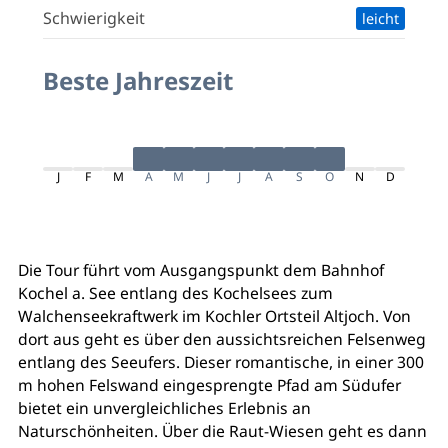
Schwierigkeit
leicht
Beste Jahreszeit
J
F
M
A
M
J
J
A
S
O
N
D
Die Tour führt vom Ausgangspunkt dem Bahnhof
Kochel a. See entlang des Kochelsees zum
Walchenseekraftwerk im Kochler Ortsteil Altjoch. Von
dort aus geht es über den aussichtsreichen Felsenweg
entlang des Seeufers. Dieser romantische, in einer 300
m hohen Felswand eingesprengte Pfad am Südufer
bietet ein unvergleichliches Erlebnis an
Naturschönheiten. Über die Raut-Wiesen geht es dann