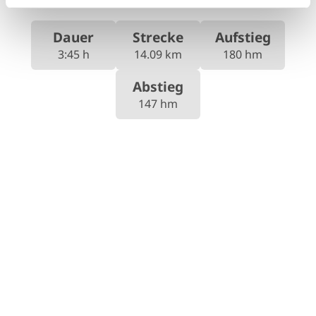
Dauer
Strecke
Aufstieg
3:45 h
14.09 km
180 hm
Abstieg
147 hm