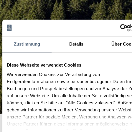
Zustimmung
Details
Über Coo
Diese Webseite verwendet Cookies
Wir verwenden Cookies zur Verarbeitung von
Endgeräteinformationen sowie personenbezogener Daten für 
Buchungen und Prospektbestellungen und zur Analyse der Zu
auf unsere Webseite.
Um alle Inhalte der Seite vollständig s
können, klicken Sie bitte auf "Alle Cookies zulassen".
Außer
geben wir Informationen zu Ihrer Verwendung unserer Websi
unsere Partner für soziale Medien, Werbung und Analysen we
Rund um den Walchensee
Startseite
Rund um den Walchensee
Unsere Partner führen diese Informationen möglicherweise m
weiteren Daten zusammen, die Sie ihnen bereitgestellt habe