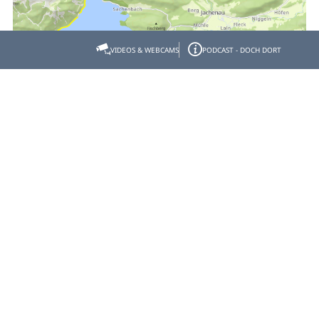
VIDEOS & WEBCAMS
PODCAST - DOCH DORT
Empfehlen
Teilen
Gastgeber- & Partnerbereich
Datenschutz
Impressum
Barrierefreiheit