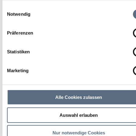
Rund um den Walchensee
die sie im Rahmen Ihrer Nutzung der Dienste gesammelt ha
Einwilligungsauswahl
Notwendig
Genussradeltour
Präferenzen
Statistiken
Marketing
Alle Cookies zulassen
Auswahl erlauben
Ausgangspunkt am Schützenhaus Jachenau,
Nur notwendige Cookies