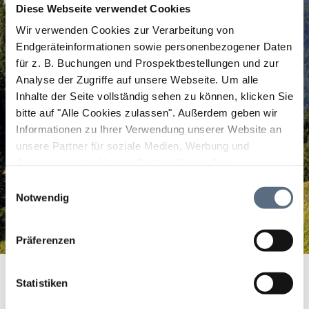
Diese Webseite verwendet Cookies
Wir verwenden Cookies zur Verarbeitung von
Endgeräteinformationen sowie personenbezogener Daten
für z. B. Buchungen und Prospektbestellungen und zur
Analyse der Zugriffe auf unsere Webseite.
Um alle
Inhalte der Seite vollständig sehen zu können, klicken Sie
bitte auf "Alle Cookies zulassen".
Außerdem geben wir
Informationen zu Ihrer Verwendung unserer Website an
unsere Partner für soziale Medien, Werbung und
Analysen weiter. Unsere Partner führen diese
Informationen möglicherweise mit weiteren Daten
Einwilligungsauswahl
zusammen, die Sie ihnen bereitgestellt haben oder die
Notwendig
sie im Rahmen Ihrer Nutzung der Dienste gesammelt
haben.
Präferenzen
Rissbach
Startseite
Rissbach
Statistiken
Rissbach