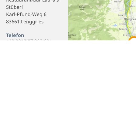
Stüberl
Karl-Pfund-Weg 6
83661 Lenggries
Telefon
+49 8042 97 393 60
E-Mail
info@lauras-stueberl.de
Webseite
Homepage
Empfehlen
Teilen