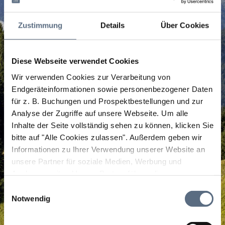
Zustimmung
Details
Über Cookies
Diese Webseite verwendet Cookies
Wir verwenden Cookies zur Verarbeitung von
Endgeräteinformationen sowie personenbezogener Daten
für z. B. Buchungen und Prospektbestellungen und zur
Analyse der Zugriffe auf unsere Webseite.
Um alle
Inhalte der Seite vollständig sehen zu können, klicken Sie
bitte auf "Alle Cookies zulassen".
Außerdem geben wir
Informationen zu Ihrer Verwendung unserer Website an
unsere Partner für soziale Medien, Werbung und
Analysen weiter. Unsere Partner führen diese
Informationen möglicherweise mit weiteren Daten
Einwilligungsauswahl
zusammen, die Sie ihnen bereitgestellt haben oder die
Notwendig
sie im Rahmen Ihrer Nutzung der Dienste gesammelt
haben.