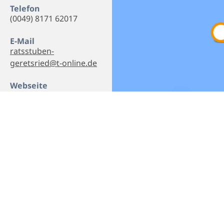
Telefon
(0049) 8171 62017
E-Mail
ratsstuben-
geretsried@t-online.de
Webseite
Homepage
Empfehlen
Teilen
bereich
Datenschutz
Impressum
B