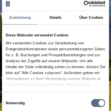
Zustimmung
Details
Über Cookies
Diese Webseite verwendet Cookies
Wir verwenden Cookies zur Verarbeitung von
Endgeräteinformationen sowie personenbezogener Daten
für z. B. Buchungen und Prospektbestellungen und zur
Analyse der Zugriffe auf unsere Webseite.
Um alle
Inhalte der Seite vollständig sehen zu können, klicken Sie
bitte auf "Alle Cookies zulassen".
Außerdem geben wir
Informationen zu Ihrer Verwendung unserer Website an
unsere Partner für soziale Medien, Werbung und
Analysen weiter. Unsere Partner führen diese
Informationen möglicherweise mit weiteren Daten
Einwilligungsauswahl
zusammen, die Sie ihnen bereitgestellt haben oder die
Notwendig
sie im Rahmen Ihrer Nutzung der Dienste gesammelt