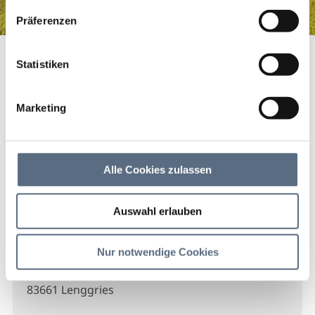
haben.
Präferenzen
Raiffeisen Bau- und Warencenter
Startseite
Raiffeisen Bau- und Warencenter
Statistiken
Raiffeisen Bau- und
Warencenter
Marketing
Raiffeisen Bau- und Warencenter
Alle Cookies zulassen
Auswahl erlauben
Kontakt
Nur notwendige Cookies
Raiffeisen Bau- und Warencenter
Bahnhofplatz 6
83661 Lenggries