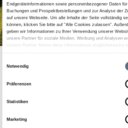
Endgeräteinformationen sowie personenbezogener Daten für 
Buchungen und Prospektbestellungen und zur Analyse der Zu
auf unsere Webseite.
Um alle Inhalte der Seite vollständig s
können, klicken Sie bitte auf "Alle Cookies zulassen".
Außer
geben wir Informationen zu Ihrer Verwendung unserer Websi
unsere Partner für soziale Medien, Werbung und Analysen we
Unsere Partner führen diese Informationen möglicherweise m
Planetarium Bad Tölz
weiteren Daten zusammen, die Sie ihnen bereitgestellt habe
Startseite
Planetarium Bad Tölz
die sie im Rahmen Ihrer Nutzung der Dienste gesammelt ha
Einwilligungsauswahl
Planetarium Bad Tölz
Notwendig
Planetarium Bad Tölz
Präferenzen
Statistiken
Marketing