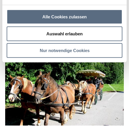
Kutschfahrten
Lamprechthof Lenggries -
Alle Cookies zulassen
Wegscheid
Auswahl erlauben
Pferdeschlitten-/ Kutschfahrten Lamprechthof
Lenggries - Wegscheid
Nur notwendige Cookies