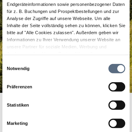
Endgeräteinformationen sowie personenbezogener Daten
für z. B. Buchungen und Prospektbestellungen und zur
Analyse der Zugriffe auf unsere Webseite.
Um alle
Inhalte der Seite vollständig sehen zu können, klicken Sie
bitte auf "Alle Cookies zulassen".
Außerdem geben wir
Informationen zu Ihrer Verwendung unserer Website an
unsere Partner für soziale Medien, Werbung und
Analysen weiter. Unsere Partner führen diese
Informationen möglicherweise mit weiteren Daten
Einwilligungsauswahl
zusammen, die Sie ihnen bereitgestellt haben oder die
Notwendig
sie im Rahmen Ihrer Nutzung der Dienste gesammelt
haben.
Präferenzen
Pferdeschlitten-/ Kutschfahrten Lamprechthof
Startseite
Lenggries - Wegscheid
Statistiken
Pferdeschlitten-/ Kutschfahrten Lamprechthof Lenggries -
Wegscheid
Pferdeschlitten-/
Marketing