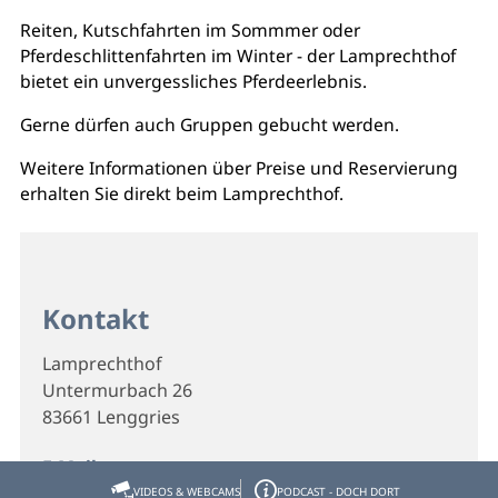
Reiten, Kutschfahrten im Sommmer oder
Pferdeschlittenfahrten im Winter - der Lamprechthof
bietet ein unvergessliches Pferdeerlebnis.
Gerne dürfen auch Gruppen gebucht werden.
Weitere Informationen über Preise und Reservierung
erhalten Sie direkt beim Lamprechthof.
Kontakt
Lamprechthof
Untermurbach 26
83661 Lenggries
E-Mail
info@lamprechthof.com
VIDEOS & WEBCAMS
PODCAST - DOCH DORT