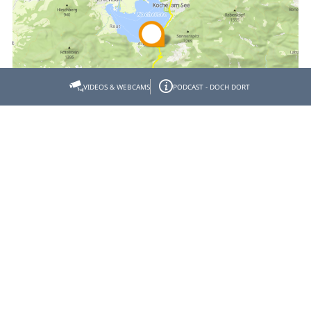
VIDEOS & WEBCAMS
PODCAST - DOCH DORT
Empfehlen
Teilen
Gastgeber- & Partnerbereich
Datenschutz
Impressum
Barrierefreiheit
© Tölzer Land Tourismus 2026