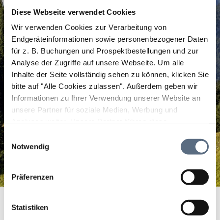
Diese Webseite verwendet Cookies
Wir verwenden Cookies zur Verarbeitung von
Endgeräteinformationen sowie personenbezogener Daten
für z. B. Buchungen und Prospektbestellungen und zur
Analyse der Zugriffe auf unsere Webseite.
Um alle
Inhalte der Seite vollständig sehen zu können, klicken Sie
bitte auf "Alle Cookies zulassen".
Außerdem geben wir
Informationen zu Ihrer Verwendung unserer Website an
unsere Partner für soziale Medien, Werbung und
Analysen weiter. Unsere Partner führen diese
Informationen möglicherweise mit weiteren Daten
Einwilligungsauswahl
zusammen, die Sie ihnen bereitgestellt haben oder die
Notwendig
sie im Rahmen Ihrer Nutzung der Dienste gesammelt
haben.
Präferenzen
Parkplatz Kesselberg
Startseite
Parkplatz Kesselberg
Statistiken
Parkplatz Kesselberg