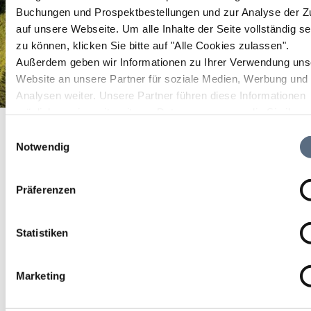
Buchungen und Prospektbestellungen und zur Analyse der Zu
auf unsere Webseite.
Um alle Inhalte der Seite vollständig s
zu können, klicken Sie bitte auf "Alle Cookies zulassen".
Außerdem geben wir Informationen zu Ihrer Verwendung uns
Website an unsere Partner für soziale Medien, Werbung und
Analysen weiter. Unsere Partner führen diese Informationen
möglicherweise mit weiteren Daten zusammen, die Sie ihne
Parkplatz Brauneck Bergbahn Lenggries
Startseite
Parkplatz Brauneck Bergbahn Lenggries
bereitgestellt haben oder die sie im Rahmen Ihrer Nutzung d
Einwilligungsauswahl
Parkplatz Brauneck
Dienste gesammelt haben.
Notwendig
Bergbahn Lenggries
Präferenzen
Parkplatz Brauneck Bergbahn Lenggries
Statistiken
Marketing