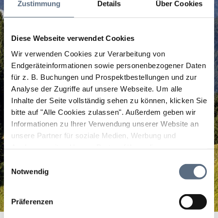
Zustimmung
Details
Über Cookies
Diese Webseite verwendet Cookies
Wir verwenden Cookies zur Verarbeitung von
Endgeräteinformationen sowie personenbezogener Daten
für z. B. Buchungen und Prospektbestellungen und zur
Analyse der Zugriffe auf unsere Webseite.
Um alle
Inhalte der Seite vollständig sehen zu können, klicken Sie
bitte auf "Alle Cookies zulassen".
Außerdem geben wir
Informationen zu Ihrer Verwendung unserer Website an
unsere Partner für soziale Medien, Werbung und
Analysen weiter. Unsere Partner führen diese
Informationen möglicherweise mit weiteren Daten
Einwilligungsauswahl
zusammen, die Sie ihnen bereitgestellt haben oder die
Notwendig
sie im Rahmen Ihrer Nutzung der Dienste gesammelt
haben.
Präferenzen
Parkplatz Schwimmbadstraße