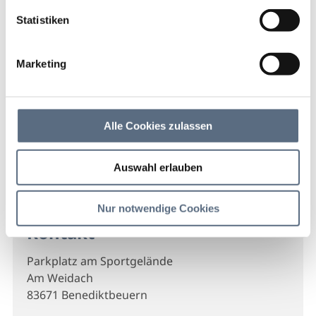
Startseite
Parkplatz Schwimmbadstraße
Statistiken
Parkplatz
Schwimmbadstraße
Marketing
Ausgangspunkt für den Besuch des Alpenwarmbads,
des Sportgeländes, Wanderungen durch das
Alle Cookies zulassen
Lainbachtal und zur Tutzinger
Hütte/Benediktenwand
Auswahl erlauben
Nur notwendige Cookies
Kontakt
Parkplatz am Sportgelände
Am Weidach
83671 Benediktbeuern