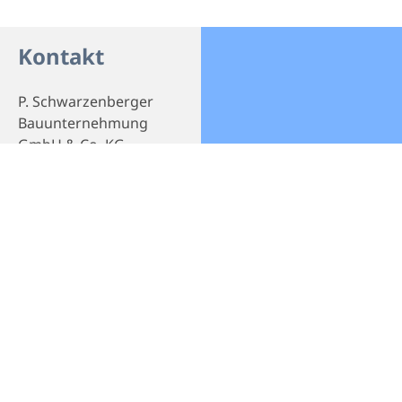
Kontakt
P. Schwarzenberger
Bauunternehmung
GmbH & Co. KG
Scharfreiter Str. 30
83661 Lenggries
Telefon
+49 8042 8031
E-Mail
info@p-
schwarzenberger.de
Webseite
Homepage