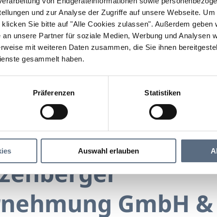
erarbeitung von Endgeräteinformationen sowie personenbezogen
llungen und zur Analyse der Zugriffe auf unsere Webseite.
Um a
klicken Sie bitte auf "Alle Cookies zulassen".
Außerdem geben wi
an unsere Partner für soziale Medien, Werbung und Analysen we
rweise mit weiteren Daten zusammen, die Sie ihnen bereitgestell
ienste gesammelt haben.
Präferenzen
Statistiken
P. Schwarzenberger Bauunternehmung GmbH & Co. KG
enberger Bauunternehmung GmbH & Co. KG
ies
Auswahl erlauben
A
rzenberger
rnehmung GmbH & 