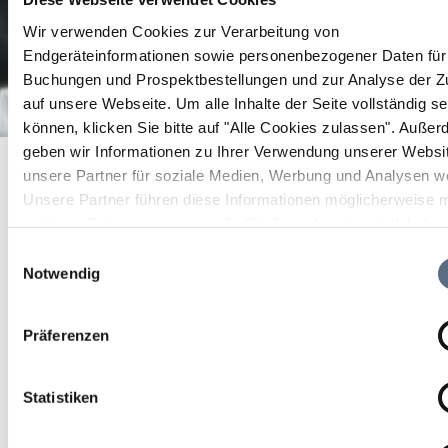
Wir verwenden Cookies zur Verarbeitung von
Endgeräteinformationen sowie personenbezogener Daten für 
Buchungen und Prospektbestellungen und zur Analyse der Zu
auf unsere Webseite.
Um alle Inhalte der Seite vollständig s
können, klicken Sie bitte auf "Alle Cookies zulassen".
Außer
geben wir Informationen zu Ihrer Verwendung unserer Websi
Startseite
Outdoor Dahoam
unsere Partner für soziale Medien, Werbung und Analysen we
Outdoor Dahoam
Unsere Partner führen diese Informationen möglicherweise m
weiteren Daten zusammen, die Sie ihnen bereitgestellt habe
die sie im Rahmen Ihrer Nutzung der Dienste gesammelt ha
Einwilligungsauswahl
Outdoor Dahoam
Notwendig
Präferenzen
Statistiken