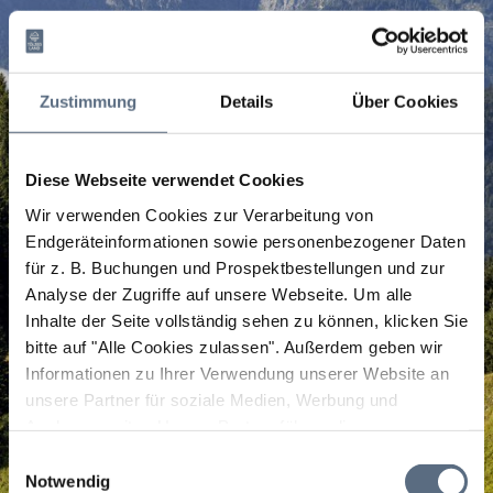
Zustimmung
Details
Über Cookies
Diese Webseite verwendet Cookies
Wir verwenden Cookies zur Verarbeitung von
Endgeräteinformationen sowie personenbezogener Daten
für z. B. Buchungen und Prospektbestellungen und zur
Analyse der Zugriffe auf unsere Webseite.
Um alle
Inhalte der Seite vollständig sehen zu können, klicken Sie
bitte auf "Alle Cookies zulassen".
Außerdem geben wir
Informationen zu Ihrer Verwendung unserer Website an
unsere Partner für soziale Medien, Werbung und
Analysen weiter. Unsere Partner führen diese
Informationen möglicherweise mit weiteren Daten
Einwilligungsauswahl
zusammen, die Sie ihnen bereitgestellt haben oder die
Notwendig