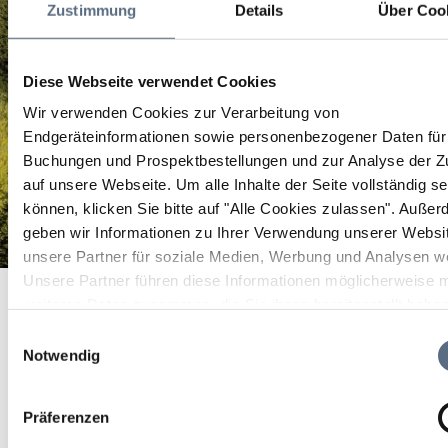
Zustimmung
Details
Über Coo
Diese Webseite verwendet Cookies
Wir verwenden Cookies zur Verarbeitung von
Endgeräteinformationen sowie personenbezogener Daten für 
Buchungen und Prospektbestellungen und zur Analyse der Zu
auf unsere Webseite.
Um alle Inhalte der Seite vollständig s
können, klicken Sie bitte auf "Alle Cookies zulassen".
Außer
geben wir Informationen zu Ihrer Verwendung unserer Websi
unsere Partner für soziale Medien, Werbung und Analysen we
Neugestaltetes Stadtzentrum
Unsere Partner führen diese Informationen möglicherweise m
Startseite
Neugestaltetes Stadtzentrum
weiteren Daten zusammen, die Sie ihnen bereitgestellt habe
Neugestaltetes
die sie im Rahmen Ihrer Nutzung der Dienste gesammelt ha
Einwilligungsauswahl
Notwendig
Stadtzentrum
Präferenzen
Neugestaltetes Stadtzentrum: Karl-Lederer-Pl.1