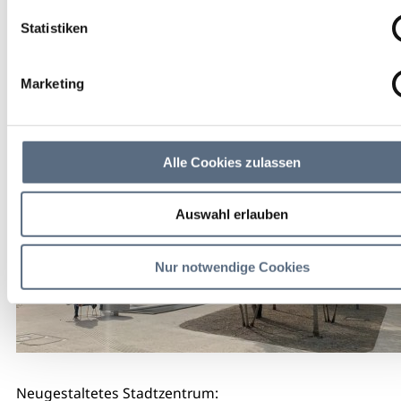
Moderne Architektur. Hohe Lebens- und
Aufenthaltsqualität. Vielfältige
Statistiken
Einkaufsmöglichkeiten. Spannende Kulturmeile und
entspannte Parkmöglichkeiten.
Marketing
Alle Cookies zulassen
Auswahl erlauben
Nur notwendige Cookies
Neugestaltetes Stadtzentrum: