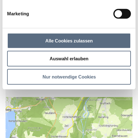
Naturschutzgebiet
Pupplinger Au
Marketing
Naturschutzgebiet Pupplinger Au
Alle Cookies zulassen
Auswahl erlauben
Kontakt
Nur notwendige Cookies
Naturschutzgebiet Pupplinger Au
*****