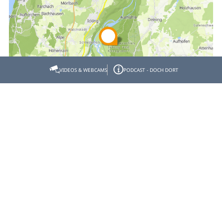
VIDEOS & WEBCAMS
PODCAST - DOCH DORT
Empfehlen
Teilen
Gastgeber- & Partnerbereich
Datenschutz
Impressum
Barrierefreiheit
© Tölzer Land Tourismus 2026