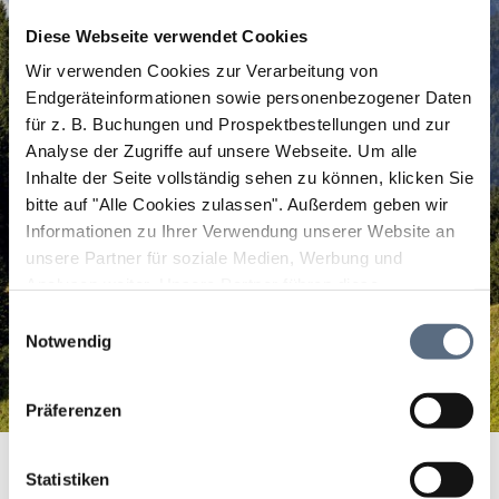
Diese Webseite verwendet Cookies
Wir verwenden Cookies zur Verarbeitung von
Endgeräteinformationen sowie personenbezogener Daten
für z. B. Buchungen und Prospektbestellungen und zur
Analyse der Zugriffe auf unsere Webseite.
Um alle
Inhalte der Seite vollständig sehen zu können, klicken Sie
bitte auf "Alle Cookies zulassen".
Außerdem geben wir
Informationen zu Ihrer Verwendung unserer Website an
unsere Partner für soziale Medien, Werbung und
Analysen weiter. Unsere Partner führen diese
Informationen möglicherweise mit weiteren Daten
Einwilligungsauswahl
zusammen, die Sie ihnen bereitgestellt haben oder die
Notwendig
sie im Rahmen Ihrer Nutzung der Dienste gesammelt
haben.
Präferenzen
Naturschutzgebiet Pupplinger Au
Startseite
Naturschutzgebiet Pupplinger Au
Statistiken