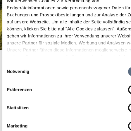
Wir verwenden Cookies zur Verarbeitung von
Endgeräteinformationen sowie personenbezogener Daten für 
Buchungen und Prospektbestellungen und zur Analyse der Zu
auf unsere Webseite.
Um alle Inhalte der Seite vollständig s
können, klicken Sie bitte auf "Alle Cookies zulassen".
Außer
geben wir Informationen zu Ihrer Verwendung unserer Websi
unsere Partner für soziale Medien, Werbung und Analysen we
Unsere Partner führen diese Informationen möglicherweise m
Naturrodelbahn
Startseite
Naturrodelbahn
weiteren Daten zusammen, die Sie ihnen bereitgestellt habe
die sie im Rahmen Ihrer Nutzung der Dienste gesammelt ha
Einwilligungsauswahl
Naturrodelbahn
Notwendig
Am Blomberg gibt es drei verschiedene
Präferenzen
Naturrodelbahnen.
Statistiken
Marketing