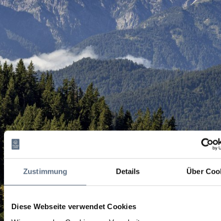
Zustimmung
Details
Über Coo
Diese Webseite verwendet Cookies