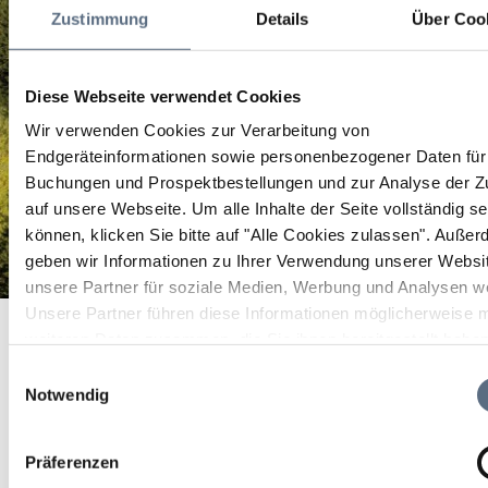
Zustimmung
Details
Über Coo
Diese Webseite verwendet Cookies
Wir verwenden Cookies zur Verarbeitung von
Endgeräteinformationen sowie personenbezogener Daten für 
Buchungen und Prospektbestellungen und zur Analyse der Zu
auf unsere Webseite.
Um alle Inhalte der Seite vollständig s
können, klicken Sie bitte auf "Alle Cookies zulassen".
Außer
geben wir Informationen zu Ihrer Verwendung unserer Websi
unsere Partner für soziale Medien, Werbung und Analysen we
Naturlehrgebiet im Loisach-Kochelsee-Moor
Unsere Partner führen diese Informationen möglicherweise m
Startseite
Naturlehrgebiet im Loisach-Kochelsee-Moor
weiteren Daten zusammen, die Sie ihnen bereitgestellt habe
Naturlehrgebiet im
die sie im Rahmen Ihrer Nutzung der Dienste gesammelt ha
Einwilligungsauswahl
Notwendig
Loisach-Kochelsee-Moor
Präferenzen
Naturlehrgebiet im Loisach-Kochelsee-Moor