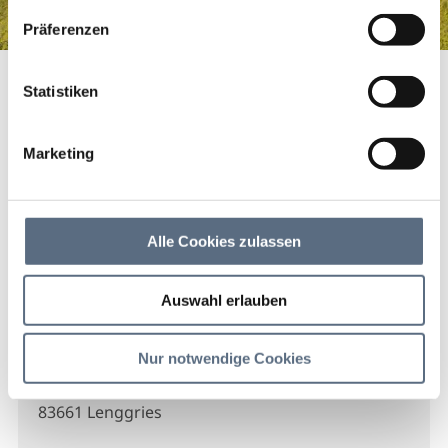
haben.
Präferenzen
Naturheilpraxis Wunderwerk Leben
Startseite
Naturheilpraxis Wunderwerk Leben
Statistiken
Naturheilpraxis
Wunderwerk Leben
Marketing
Naturheilpraxis Wunderwerk Leben
Alle Cookies zulassen
Auswahl erlauben
Kontakt
Nur notwendige Cookies
Wunderwerk Leben
Karwendelstr. 21
83661 Lenggries