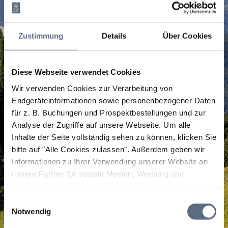
Zustimmung
Details
Über Cookies
Diese Webseite verwendet Cookies
Wir verwenden Cookies zur Verarbeitung von
Endgeräteinformationen sowie personenbezogener Daten
für z. B. Buchungen und Prospektbestellungen und zur
Analyse der Zugriffe auf unsere Webseite.
Um alle
Inhalte der Seite vollständig sehen zu können, klicken Sie
bitte auf "Alle Cookies zulassen".
Außerdem geben wir
Informationen zu Ihrer Verwendung unserer Website an
unsere Partner für soziale Medien, Werbung und
Analysen weiter. Unsere Partner führen diese
Informationen möglicherweise mit weiteren Daten
Einwilligungsauswahl
zusammen, die Sie ihnen bereitgestellt haben oder die
Notwendig
sie im Rahmen Ihrer Nutzung der Dienste gesammelt