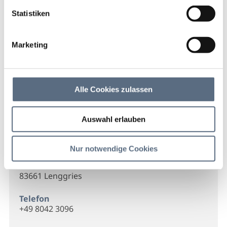
Startseite
Näh- und Änderungsservice Kolmer
Statistiken
Näh- und
Änderungsservice Kolmer
Marketing
Näh- und Änderungsservice Kolmer
Alle Cookies zulassen
Auswahl erlauben
Kontakt
Nur notwendige Cookies
Näh- und Änderungsservice
Ganterweg 66
83661 Lenggries
Telefon
+49 8042 3096