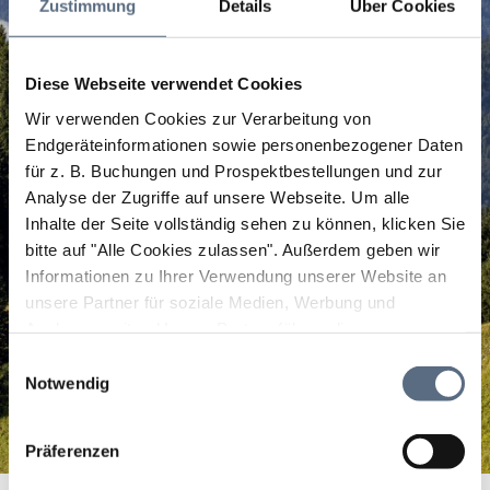
Zustimmung
Details
Über Cookies
Diese Webseite verwendet Cookies
Wir verwenden Cookies zur Verarbeitung von
Endgeräteinformationen sowie personenbezogener Daten
für z. B. Buchungen und Prospektbestellungen und zur
Analyse der Zugriffe auf unsere Webseite.
Um alle
Inhalte der Seite vollständig sehen zu können, klicken Sie
bitte auf "Alle Cookies zulassen".
Außerdem geben wir
Informationen zu Ihrer Verwendung unserer Website an
unsere Partner für soziale Medien, Werbung und
Analysen weiter. Unsere Partner führen diese
Informationen möglicherweise mit weiteren Daten
Einwilligungsauswahl
zusammen, die Sie ihnen bereitgestellt haben oder die
Notwendig
sie im Rahmen Ihrer Nutzung der Dienste gesammelt
haben.
Präferenzen
Näh- und Änderungsservice Kolmer