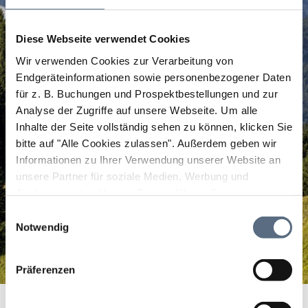
Diese Webseite verwendet Cookies
Wir verwenden Cookies zur Verarbeitung von
Endgeräteinformationen sowie personenbezogener Daten
für z. B. Buchungen und Prospektbestellungen und zur
Analyse der Zugriffe auf unsere Webseite.
Um alle
Inhalte der Seite vollständig sehen zu können, klicken Sie
bitte auf "Alle Cookies zulassen".
Außerdem geben wir
Informationen zu Ihrer Verwendung unserer Website an
unsere Partner für soziale Medien, Werbung und
Analysen weiter. Unsere Partner führen diese
Informationen möglicherweise mit weiteren Daten
Einwilligungsauswahl
zusammen, die Sie ihnen bereitgestellt haben oder die
Notwendig
sie im Rahmen Ihrer Nutzung der Dienste gesammelt
haben.
Präferenzen
Metzgerei Schraml
Startseite
Metzgerei Schraml