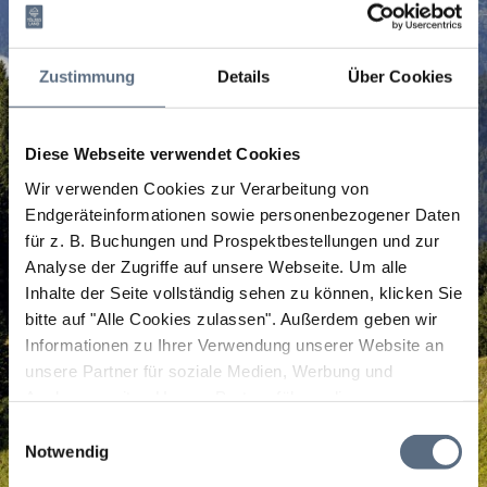
Zustimmung
Details
Über Cookies
Diese Webseite verwendet Cookies
Wir verwenden Cookies zur Verarbeitung von
Endgeräteinformationen sowie personenbezogener Daten
für z. B. Buchungen und Prospektbestellungen und zur
Analyse der Zugriffe auf unsere Webseite.
Um alle
Inhalte der Seite vollständig sehen zu können, klicken Sie
bitte auf "Alle Cookies zulassen".
Außerdem geben wir
Informationen zu Ihrer Verwendung unserer Website an
unsere Partner für soziale Medien, Werbung und
Analysen weiter. Unsere Partner führen diese
Informationen möglicherweise mit weiteren Daten
Einwilligungsauswahl
zusammen, die Sie ihnen bereitgestellt haben oder die
Notwendig
sie im Rahmen Ihrer Nutzung der Dienste gesammelt