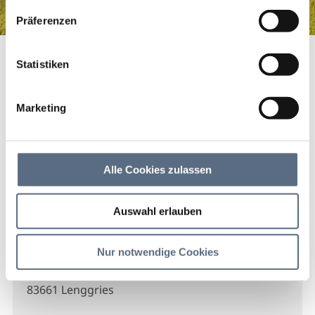
haben.
Präferenzen
Meatech Förder- und Lagertechnik GmbH
Startseite
Meatech Förder- und Lagertechnik GmbH
Statistiken
Meatech Förder- und
Lagertechnik GmbH
Marketing
Meatech Förder- und Lagertechnik GmbH
Alle Cookies zulassen
Auswahl erlauben
Kontakt
Nur notwendige Cookies
Meatech Förder- und Lagertechnik GmbH
Sylvensteinstr. 60
83661 Lenggries