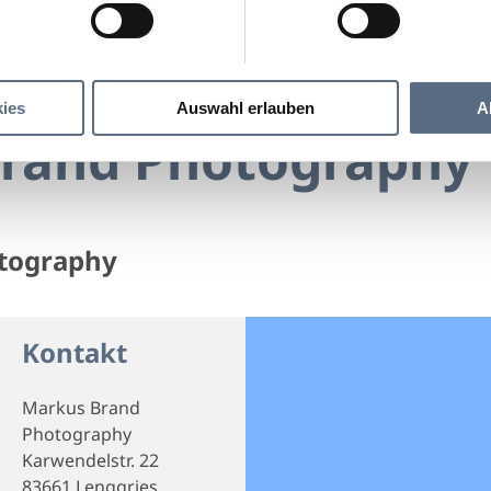
Markus Brand Photography
nd Photography
ies
Auswahl erlauben
A
rand Photography
tography
Kontakt
Markus Brand
Photography
Karwendelstr. 22
83661 Lenggries