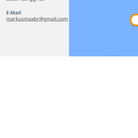
E-Mail
markusmaxbr@gmail.com
Empfehlen
Teilen
bereich
Datenschutz
Impressum
B