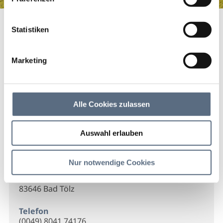
Marionettentheater Bad Tölz
Startseite
Marionettentheater Bad Tölz
Statistiken
Marionettentheater Bad
Tölz
Marketing
Marionettentheater Bad Tölz
Alle Cookies zulassen
Auswahl erlauben
Kontakt
Nur notwendige Cookies
Marionettentheater der Stadt Bad Tölz
Am Schlossplatz 1
83646 Bad Tölz
Telefon
(0049) 8041 74176