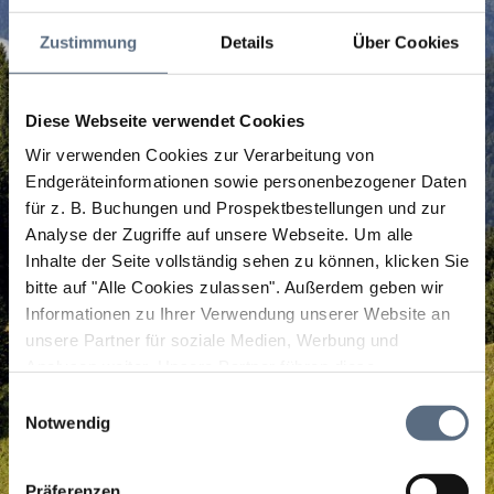
Zustimmung
Details
Über Cookies
Diese Webseite verwendet Cookies
Wir verwenden Cookies zur Verarbeitung von
Endgeräteinformationen sowie personenbezogener Daten
für z. B. Buchungen und Prospektbestellungen und zur
Analyse der Zugriffe auf unsere Webseite.
Um alle
Inhalte der Seite vollständig sehen zu können, klicken Sie
bitte auf "Alle Cookies zulassen".
Außerdem geben wir
Informationen zu Ihrer Verwendung unserer Website an
unsere Partner für soziale Medien, Werbung und
Analysen weiter. Unsere Partner führen diese
Informationen möglicherweise mit weiteren Daten
Einwilligungsauswahl
zusammen, die Sie ihnen bereitgestellt haben oder die
Notwendig
sie im Rahmen Ihrer Nutzung der Dienste gesammelt
haben.
Präferenzen