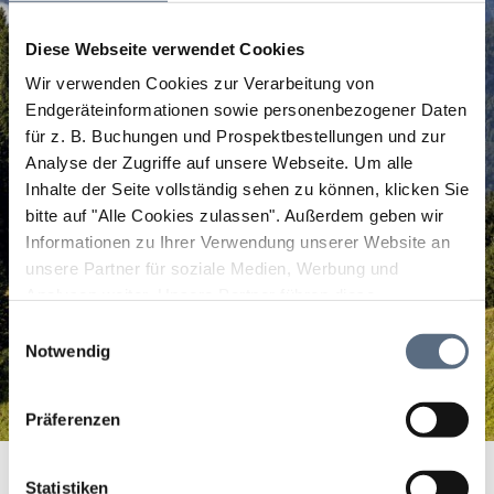
Diese Webseite verwendet Cookies
Wir verwenden Cookies zur Verarbeitung von
Endgeräteinformationen sowie personenbezogener Daten
für z. B. Buchungen und Prospektbestellungen und zur
Analyse der Zugriffe auf unsere Webseite.
Um alle
Inhalte der Seite vollständig sehen zu können, klicken Sie
bitte auf "Alle Cookies zulassen".
Außerdem geben wir
Informationen zu Ihrer Verwendung unserer Website an
unsere Partner für soziale Medien, Werbung und
Analysen weiter. Unsere Partner führen diese
Informationen möglicherweise mit weiteren Daten
Einwilligungsauswahl
zusammen, die Sie ihnen bereitgestellt haben oder die
Notwendig
sie im Rahmen Ihrer Nutzung der Dienste gesammelt
haben.
Präferenzen
Light Lines Langlaufschule
Startseite
Light Lines Langlaufschule
Statistiken