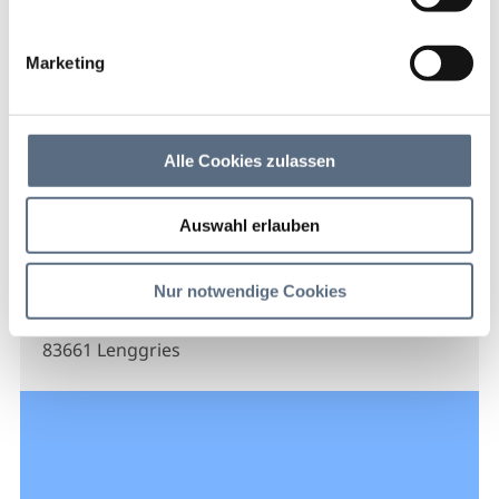
Light Lines
Langlaufschule
Marketing
Light Lines Langlaufschule
Alle Cookies zulassen
Auswahl erlauben
Kontakt
Nur notwendige Cookies
Light Lines Langlaufschule
Gilgenhöfe 4
83661 Lenggries