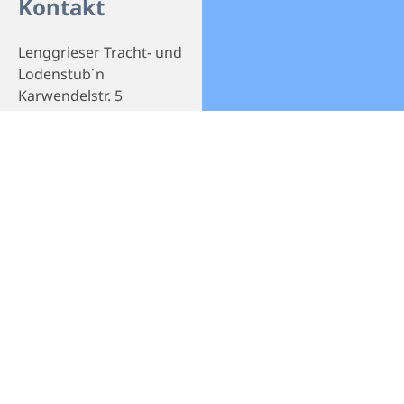
Kontakt
Lenggrieser Tracht- und
Lodenstub´n
Karwendelstr. 5
83661 Lenggries
Telefon
+49 8042 973454
Webseite
Homepage