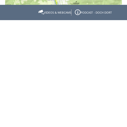
VIDEOS & WEBCAMS
PODCAST - DOCH DORT
Empfehlen
Teilen
Gastgeber- & Partnerbereich
Datenschutz
Impressum
Barrierefreiheit
© Tölzer Land Tourismus 2026