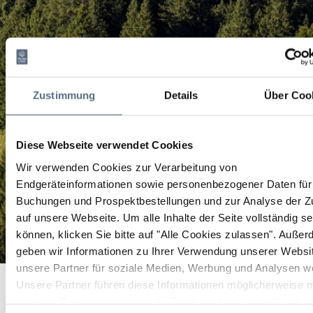
Zustimmung
Details
Über Coo
Diese Webseite verwendet Cookies
Wir verwenden Cookies zur Verarbeitung von
Endgeräteinformationen sowie personenbezogener Daten für 
Buchungen und Prospektbestellungen und zur Analyse der Zu
auf unsere Webseite.
Um alle Inhalte der Seite vollständig s
können, klicken Sie bitte auf "Alle Cookies zulassen".
Außer
geben wir Informationen zu Ihrer Verwendung unserer Websi
unsere Partner für soziale Medien, Werbung und Analysen we
Lenggrieser Kräuterpfad am Dorfbach
Startseite
Lenggrieser Kräuterpfad am Dorfbach
Unsere Partner führen diese Informationen möglicherweise m
Lenggrieser Kräuterpfad
weiteren Daten zusammen, die Sie ihnen bereitgestellt habe