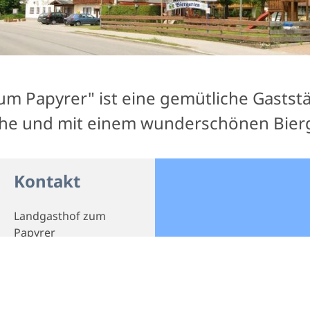
m Papyrer" ist eine gemütliche Gaststä
che und mit einem wunderschönen Bier
Kontakt
Landgasthof zum
Papyrer
Fleck 5
83661 Lenggries
Telefon