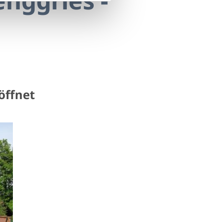
nggries -
öffnet