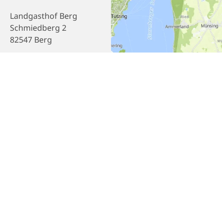
Landgasthof Berg
Schmiedberg 2
82547 Berg
Telefon
(0049) 8179 1661
E-Mail
kontakt@landgasthof-
berg.de
Webseite
Homepage
Empfehlen
Teilen