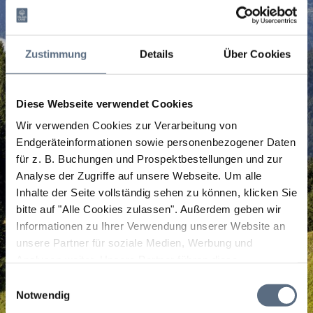
Zustimmung
Details
Über Cookies
Diese Webseite verwendet Cookies
Wir verwenden Cookies zur Verarbeitung von
Endgeräteinformationen sowie personenbezogener Daten
für z. B. Buchungen und Prospektbestellungen und zur
Analyse der Zugriffe auf unsere Webseite.
Um alle
Inhalte der Seite vollständig sehen zu können, klicken Sie
bitte auf "Alle Cookies zulassen".
Außerdem geben wir
Informationen zu Ihrer Verwendung unserer Website an
unsere Partner für soziale Medien, Werbung und
Analysen weiter. Unsere Partner führen diese
Informationen möglicherweise mit weiteren Daten
Einwilligungsauswahl
zusammen, die Sie ihnen bereitgestellt haben oder die
Notwendig
sie im Rahmen Ihrer Nutzung der Dienste gesammelt