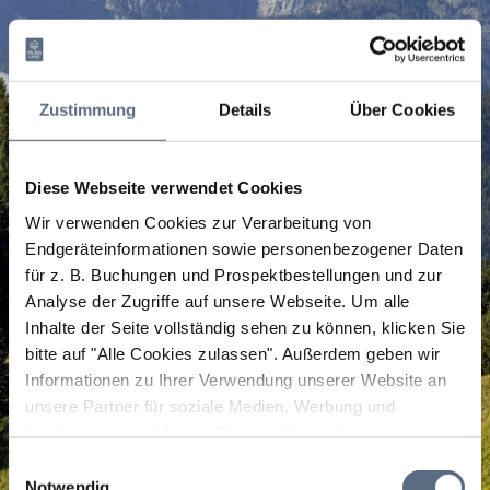
Zustimmung
Details
Über Cookies
Diese Webseite verwendet Cookies
Wir verwenden Cookies zur Verarbeitung von
Endgeräteinformationen sowie personenbezogener Daten
für z. B. Buchungen und Prospektbestellungen und zur
Analyse der Zugriffe auf unsere Webseite.
Um alle
Inhalte der Seite vollständig sehen zu können, klicken Sie
bitte auf "Alle Cookies zulassen".
Außerdem geben wir
Informationen zu Ihrer Verwendung unserer Website an
unsere Partner für soziale Medien, Werbung und
Analysen weiter. Unsere Partner führen diese
Informationen möglicherweise mit weiteren Daten
Einwilligungsauswahl
zusammen, die Sie ihnen bereitgestellt haben oder die
Notwendig