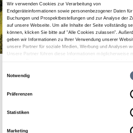
Wir verwenden Cookies zur Verarbeitung von
Endgeräteinformationen sowie personenbezogener Daten für 
Buchungen und Prospektbestellungen und zur Analyse der Zu
auf unsere Webseite.
Um alle Inhalte der Seite vollständig s
können, klicken Sie bitte auf "Alle Cookies zulassen".
Außer
geben wir Informationen zu Ihrer Verwendung unserer Websi
unsere Partner für soziale Medien, Werbung und Analysen we
Unsere Partner führen diese Informationen möglicherweise m
Kunstwanderweg "Sinneswandel"
Startseite
Kunstwanderweg "Sinneswandel"
weiteren Daten zusammen, die Sie ihnen bereitgestellt habe
die sie im Rahmen Ihrer Nutzung der Dienste gesammelt ha
Kunstwanderweg
Einwilligungsauswahl
Notwendig
"Sinneswandel"
Präferenzen
Kunstwanderweg "Sinneswandel"
Statistiken
Marketing