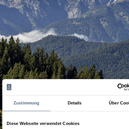
Zustimmung
Details
Über Coo
Diese Webseite verwendet Cookies