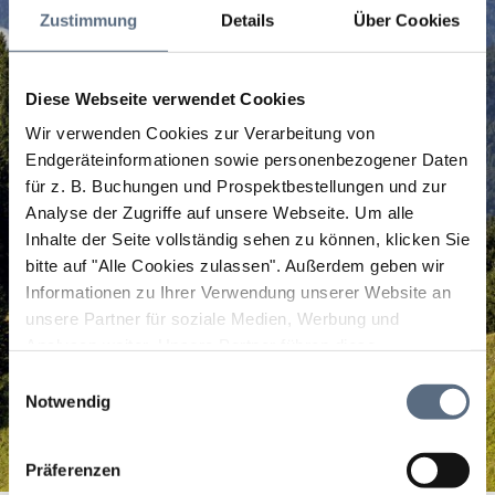
Zustimmung
Details
Über Cookies
Diese Webseite verwendet Cookies
Wir verwenden Cookies zur Verarbeitung von
Endgeräteinformationen sowie personenbezogener Daten
für z. B. Buchungen und Prospektbestellungen und zur
Analyse der Zugriffe auf unsere Webseite.
Um alle
Inhalte der Seite vollständig sehen zu können, klicken Sie
bitte auf "Alle Cookies zulassen".
Außerdem geben wir
Informationen zu Ihrer Verwendung unserer Website an
unsere Partner für soziale Medien, Werbung und
Analysen weiter. Unsere Partner führen diese
Informationen möglicherweise mit weiteren Daten
Einwilligungsauswahl
zusammen, die Sie ihnen bereitgestellt haben oder die
Notwendig
sie im Rahmen Ihrer Nutzung der Dienste gesammelt
haben.
Präferenzen