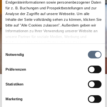
Endgeräteinformationen sowie personenbezogener Daten
für z. B. Buchungen und Prospektbestellungen und zur
Analyse der Zugriffe auf unsere Webseite.
Um alle
Inhalte der Seite vollständig sehen zu können, klicken Sie
bitte auf "Alle Cookies zulassen".
Außerdem geben wir
Informationen zu Ihrer Verwendung unserer Website an
unsere Partner für soziale Medien, Werbung und
Analysen weiter. Unsere Partner führen diese
Informationen möglicherweise mit weiteren Daten
Einwilligungsauswahl
zusammen, die Sie ihnen bereitgestellt haben oder die
Notwendig
sie im Rahmen Ihrer Nutzung der Dienste gesammelt
haben.
Präferenzen
Startseite
Isarglӱck - KräuterErlebnisLaden Tölzer Land
Statistiken
Isarglӱck -
KräuterErlebnisLaden
Marketing