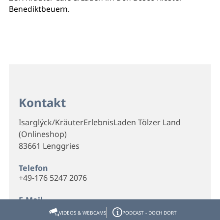
Benediktbeuern.
Kontakt
Isarglӱck/KräuterErlebnisLaden Tölzer Land
(Onlineshop)
83661 Lenggries
Telefon
+49-176 5247 2076
E-Mail
kontakt@isarglyck.de
VIDEOS & WEBCAMS
PODCAST - DOCH DORT