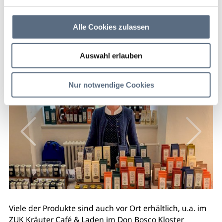
Tölzer Land
Alle Cookies zulassen
Onlineshop für selbstgemachte Kräuterspezialitäten
aus der Manufaktur "Isarglӱck" nach Rezepturen der
Kräuterpädagogin Erika Ledermüller.
Auswahl erlauben
Nur notwendige Cookies
Viele der Produkte sind auch vor Ort erhältlich, u.a. im
ZUK Kräuter Café & Laden im Don Bosco Kloster