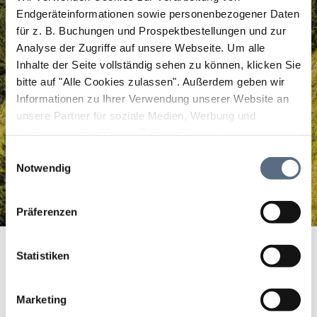
Endgeräteinformationen sowie personenbezogener Daten
für z. B. Buchungen und Prospektbestellungen und zur
Analyse der Zugriffe auf unsere Webseite.
Um alle
Inhalte der Seite vollständig sehen zu können, klicken Sie
bitte auf "Alle Cookies zulassen".
Außerdem geben wir
Informationen zu Ihrer Verwendung unserer Website an
unsere Partner für soziale Medien, Werbung und
Analysen weiter. Unsere Partner führen diese
Informationen möglicherweise mit weiteren Daten
Einwilligungsauswahl
zusammen, die Sie ihnen bereitgestellt haben oder die
Notwendig
sie im Rahmen Ihrer Nutzung der Dienste gesammelt
haben.
Präferenzen
Kotalm Lenggries - Brauneck
Startseite
Kotalm Lenggries - Brauneck
Statistiken
Kotalm Lenggries -
Brauneck
Marketing