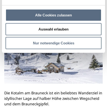
geschlossen
Kotalm Lenggries - Brauneck Donnerstag bis
Alle Cookies zulassen
Sonntag ab 10 Uhr geöffnet
Auswahl erlauben
Nur notwendige Cookies
Die Kotalm am Brauneck ist ein beliebtes Wanderziel in
idyllischer Lage auf halber Höhe zwischen Wegscheid
und dem Brauneckgipfel.