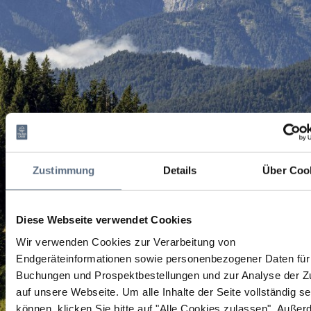
Zustimmung
Details
Über Coo
Diese Webseite verwendet Cookies
Wir verwenden Cookies zur Verarbeitung von
Endgeräteinformationen sowie personenbezogener Daten für 
Buchungen und Prospektbestellungen und zur Analyse der Zu
auf unsere Webseite.
Um alle Inhalte der Seite vollständig s
können, klicken Sie bitte auf "Alle Cookies zulassen".
Außer