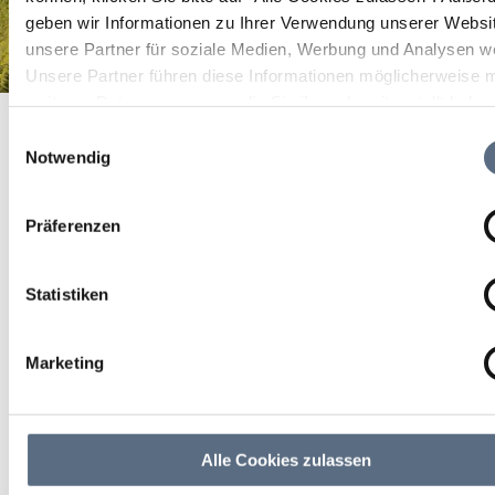
geben wir Informationen zu Ihrer Verwendung unserer Websi
unsere Partner für soziale Medien, Werbung und Analysen we
Unsere Partner führen diese Informationen möglicherweise m
weiteren Daten zusammen, die Sie ihnen bereitgestellt habe
Kleiner Kursaal
Startseite
Kleiner Kursaal
die sie im Rahmen Ihrer Nutzung der Dienste gesammelt ha
Einwilligungsauswahl
Kleiner Kursaal
Notwendig
Kleiner Kursaal
Präferenzen
Statistiken
Marketing
Alle Cookies zulassen