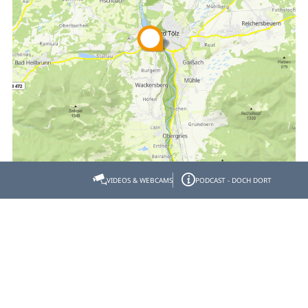
VIDEOS & WEBCAMS
PODCAST - DOCH DORT
Empfehlen
Teilen
Gastgeber- & Partnerbereich
Datenschutz
Impressum
Barrierefreiheit
© Tölzer Land Tourismus 2026