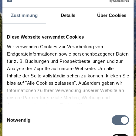
Zustimmung
Details
Über Cookies
Diese Webseite verwendet Cookies
Wir verwenden Cookies zur Verarbeitung von
Endgeräteinformationen sowie personenbezogener Daten
für z. B. Buchungen und Prospektbestellungen und zur
Analyse der Zugriffe auf unsere Webseite.
Um alle
Inhalte der Seite vollständig sehen zu können, klicken Sie
bitte auf "Alle Cookies zulassen".
Außerdem geben wir
Informationen zu Ihrer Verwendung unserer Website an
unsere Partner für soziale Medien, Werbung und
Analysen weiter. Unsere Partner führen diese
Informationen möglicherweise mit weiteren Daten
Einwilligungsauswahl
zusammen, die Sie ihnen bereitgestellt haben oder die
Notwendig
sie im Rahmen Ihrer Nutzung der Dienste gesammelt
haben.