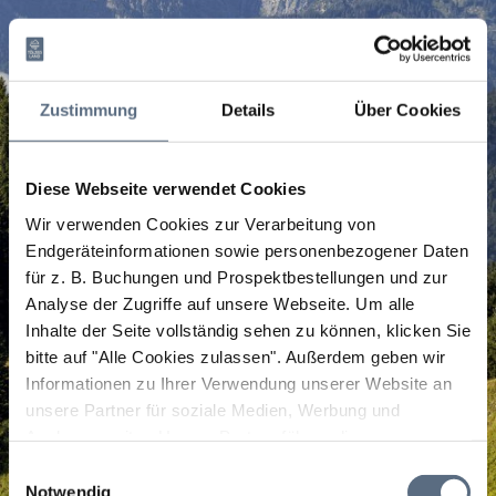
Zustimmung
Details
Über Cookies
Diese Webseite verwendet Cookies
Wir verwenden Cookies zur Verarbeitung von
Endgeräteinformationen sowie personenbezogener Daten
für z. B. Buchungen und Prospektbestellungen und zur
Analyse der Zugriffe auf unsere Webseite.
Um alle
Inhalte der Seite vollständig sehen zu können, klicken Sie
bitte auf "Alle Cookies zulassen".
Außerdem geben wir
Informationen zu Ihrer Verwendung unserer Website an
unsere Partner für soziale Medien, Werbung und
Analysen weiter. Unsere Partner führen diese
Informationen möglicherweise mit weiteren Daten
Einwilligungsauswahl
zusammen, die Sie ihnen bereitgestellt haben oder die
Notwendig