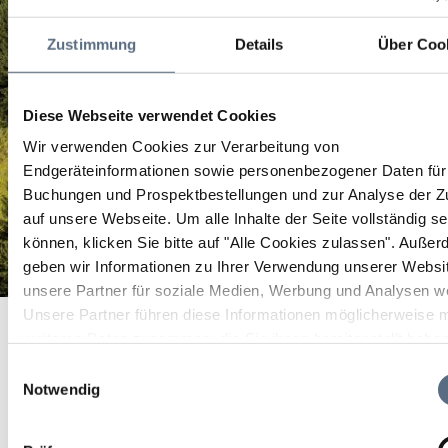
Zustimmung
Details
Über Coo
Diese Webseite verwendet Cookies
Wir verwenden Cookies zur Verarbeitung von
Endgeräteinformationen sowie personenbezogener Daten für 
Buchungen und Prospektbestellungen und zur Analyse der Zu
auf unsere Webseite.
Um alle Inhalte der Seite vollständig s
können, klicken Sie bitte auf "Alle Cookies zulassen".
Außer
geben wir Informationen zu Ihrer Verwendung unserer Websi
unsere Partner für soziale Medien, Werbung und Analysen we
Kapelle St. Nikolaus
Unsere Partner führen diese Informationen möglicherweise m
Startseite
Kapelle St. Nikolaus
weiteren Daten zusammen, die Sie ihnen bereitgestellt habe
Kapelle St. Nikolaus
die sie im Rahmen Ihrer Nutzung der Dienste gesammelt ha
Einwilligungsauswahl
Notwendig
Die Nikolauskapelle ist ein Achteckbau mit
Tuffsteinkuppel aus dem 18. Jahrhundert.