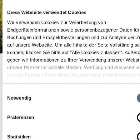
Diese Webseite verwendet Cookies
Wir verwenden Cookies zur Verarbeitung von
Endgeräteinformationen sowie personenbezogener Daten für 
Buchungen und Prospektbestellungen und zur Analyse der Zu
auf unsere Webseite.
Um alle Inhalte der Seite vollständig s
können, klicken Sie bitte auf "Alle Cookies zulassen".
Außer
Kalkofen Lenggries
geben wir Informationen zu Ihrer Verwendung unserer Websi
Startseite
Kalkofen Lenggries
unsere Partner für soziale Medien, Werbung und Analysen we
Kalkofen Lenggries
Unsere Partner führen diese Informationen möglicherweise m
weiteren Daten zusammen, die Sie ihnen bereitgestellt habe
geschlossen
die sie im Rahmen Ihrer Nutzung der Dienste gesammelt ha
Einwilligungsauswahl
Kalkofen Lenggries
Notwendig
Präferenzen
Statistiken