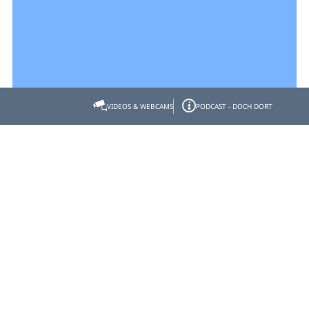
VIDEOS & WEBCAMS
PODCAST - DOCH DORT
Empfehlen
Teilen