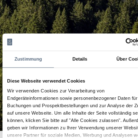
Zustimmung
Details
Über Coo
Diese Webseite verwendet Cookies
Wir verwenden Cookies zur Verarbeitung von
Endgeräteinformationen sowie personenbezogener Daten für 
Buchungen und Prospektbestellungen und zur Analyse der Zu
auf unsere Webseite.
Um alle Inhalte der Seite vollständig s
können, klicken Sie bitte auf "Alle Cookies zulassen".
Außer
geben wir Informationen zu Ihrer Verwendung unserer Websi
JAEGERS - Wirtshaus | Biergarten | Grill
unsere Partner für soziale Medien, Werbung und Analysen we
Startseite
JAEGERS - Wirtshaus | Biergarten | Grill