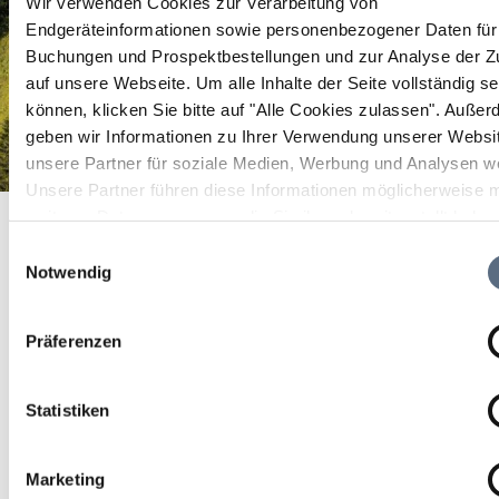
Wir verwenden Cookies zur Verarbeitung von
Endgeräteinformationen sowie personenbezogener Daten für 
Buchungen und Prospektbestellungen und zur Analyse der Zu
auf unsere Webseite.
Um alle Inhalte der Seite vollständig s
können, klicken Sie bitte auf "Alle Cookies zulassen".
Außer
geben wir Informationen zu Ihrer Verwendung unserer Websi
unsere Partner für soziale Medien, Werbung und Analysen we
Unsere Partner führen diese Informationen möglicherweise m
Jachenauer Dorfladen
Startseite
Jachenauer Dorfladen
weiteren Daten zusammen, die Sie ihnen bereitgestellt habe
die sie im Rahmen Ihrer Nutzung der Dienste gesammelt ha
Einwilligungsauswahl
Jachenauer Dorfladen
Notwendig
Kleiner Lebensmittelladen, mit der Möglichkeit
Präferenzen
Brotzeit zu kaufen.
Statistiken
Marketing