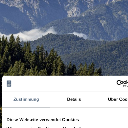
Zustimmung
Details
Über Coo
Diese Webseite verwendet Cookies